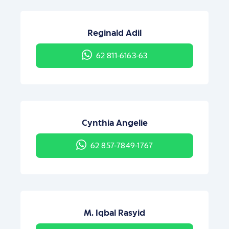
Reginald Adil
62 811-6163-63
Cynthia Angelie
62 857-7849-1767
M. Iqbal Rasyid