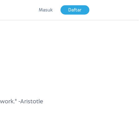
Masuk
Daftar
work." -Aristotle